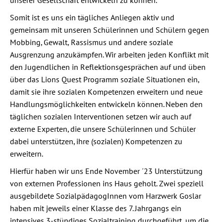
unserer Gesellschaft entwickeln zu kö
nnen.
Somit ist es uns ein tägliches Anliegen aktiv und
gemeinsam mit unseren Schülerinnen und Schülern gegen
Mobbing, Gewalt, Rassismus und andere soziale
Ausgrenzung anzukämpfen. Wir arbeiten jeden Konflikt mit
den Jugendlichen in Reflektionsgesprä
chen auf un
d üben
über das Lions Quest Programm soziale Situationen ein,
damit sie ihre sozialen Kompetenzen erweitern und neue
Handlungsmöglichkeiten entwickeln können. Neben den
tä
glichen sozialen Interventionen setzen wir auch auf
externe Experten, die unsere Sch
ü
l
erinnen und Schüler
dabei unterstü
tzen, ihre (sozialen) Kompetenzen zu
erweitern.
Hierfür haben wir uns Ende November ´23 Unterstützung
von externen Professionen ins Haus geholt. Zwei speziell
ausgebildete SozialpädagogInnen vom Harzwerk Goslar
haben mit jeweils einer Klasse des 7. Jahrgangs ein
intensives 3-stü
ndiges Sozialtraining du
rchgeführt, um die